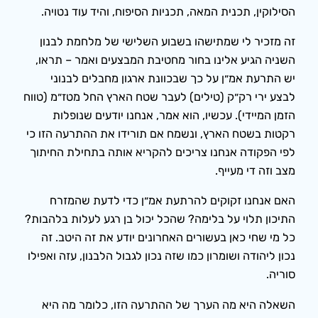
הסילוקין, תכנית המאה, תכניות הסיפוח, והיד עוד נטויה.
זה מזכיר לי שמתישהו בשבוע השלישי של מלחמת לבנון
השניה הגיע אלינו בחור מחטיבת המבצעים ואמר – תראו,
יש התרעת אמ״ן על כך שבכוונת ארגון מחבלים לבנוני
לבצע ירי רק״ק (טילים) לעבר שטח הארץ החל מטז״מ (טווח
הזמן המיידי). עכשיו, הוא אמר, אנחנו יודעים שנופלות
רקטות בשטח הארץ, ונשמח אם תורידו את ההתרעה הזו כי
לפי הפקודה אנחנו צריכים להקריא אותה בתחילת החיתוך
מצב וזה די מעייף.
האם אנחנו זקוקים להרתעת אמ״ן כדי לדעת שהמזרח
התיכון תלוי על בלימה? שהכל יכול בן רגע לעלות בלהבות?
כל מי שחי כאן בעשורים האחרונים יודע את זה היטב. זה
נכון ליהודה ושומרון כמו שזה נכון לגבול הלבנון, עזה ואפילו
סוריה.
השאלה היא מה הערך של ההתרעה הזו, כלומר מה היא