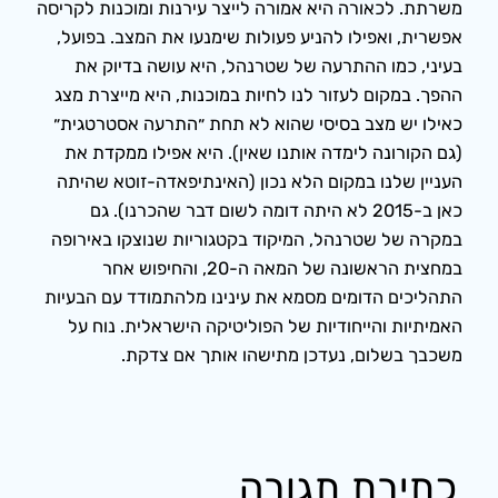
משרתת. לכאורה היא אמורה לייצר עירנות ומוכנות לקריסה
אפשרית, ואפילו להניע פעולות שימנעו את המצב. בפועל,
בעיני, כמו ההתרעה של שטרנהל, היא עושה בדיוק את
ההפך. במקום לעזור לנו לחיות במוכנות, היא מייצרת מצג
כאילו יש מצב בסיסי שהוא לא תחת ״התרעה אסטרטגית״
(גם הקורונה לימדה אותנו שאין). היא אפילו ממקדת את
העניין שלנו במקום הלא נכון (האינתיפאדה-זוטא שהיתה
כאן ב-2015 לא היתה דומה לשום דבר שהכרנו). גם
במקרה של שטרנהל, המיקוד בקטגוריות שנוצקו באירופה
במחצית הראשונה של המאה ה-20, והחיפוש אחר
התהליכים הדומים מסמא את עינינו מלהתמודד עם הבעיות
האמיתיות והייחודיות של הפוליטיקה הישראלית. נוח על
משכבך בשלום, נעדכן מתישהו אותך אם צדקת.
כתיבת תגובה