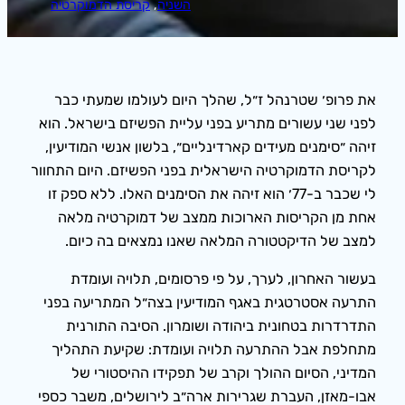
השניה
, 
קריסת הדמוקרטיה
את פרופ׳ שטרנהל ז״ל, שהלך היום לעולמו שמעתי כבר
לפני שני עשורים מתריע בפני עליית הפשיזם בישראל. הוא
זיהה ״סימנים מעידים קארדינליים״, בלשון אנשי המודיעין,
לקריסת הדמוקרטיה הישראלית בפני הפשיזם. היום התחוור
לי שכבר ב-77׳ הוא זיהה את הסימנים האלו. ללא ספק זו
אחת מן הקריסות הארוכות ממצב של דמוקרטיה מלאה
למצב של הדיקטטורה המלאה שאנו נמצאים בה כיום.
בעשור האחרון, לערך, על פי פרסומים, תלויה ועומדת
התרעה אסטרטגית באגף המודיעין בצה״ל המתריעה בפני
התדרדרות בטחונית ביהודה ושומרון. הסיבה התורנית
מתחלפת אבל ההתרעה תלויה ועומדת: שקיעת התהליך
המדיני, הסיום ההולך וקרב של תפקידו ההיסטורי של
אבו-מאזן, העברת שגרירות ארה״ב לירושלים, משבר כספי