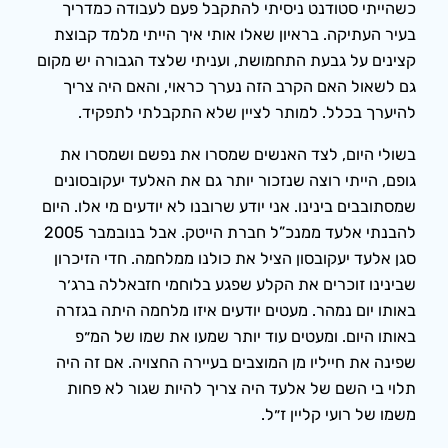
כשהייתי סטודנט ניסיתי להתקבל פעם לעבודה כמדריך
בעיר העתיקה. בראיון שאלו אותי איך הייתי מלמד קבוצת
קצינים על גבעת התחמושת, ועניתי שלצד הגבורה יש מקום
גם לשאול האם הקרב הזה נערך כראוי, והאם היה צריך
להיערך בכלל. למותר לציין שלא התקבלתי לתפקיד.
בשולי היום, לצד האנשים שמסרו את נפשם ושמסרו את
גופם, הייתי רוצה שנזכור יותר גם את האלעד יעקובסונים
שמסתובבים בינינו. אני יודע שרובנו לא יודעים מי אלו. היום
להבנתי אלעד ממנכ”ל חברת הייטק. אבל בנובמבר 2005
סגן אלעד יעקובסון הציל את כולנו ממלחמה. חדי הזיכרון
שבינינו זוכרים את הקלע שפגע בלוחמי חזבאללה ברג׳ר
באותו יום נמהר. מעטים יודעים איזו מלחמה היתה בגזרה
באותו היום. ומעטים עוד יותר שמעו את שמו של המ״פ
שפינה את חייליו מן המוצבים בעיירה החצויה. אם זה היה
תלוי בי השם של אלעד היה צריך להיות שגור לא פחות
משמו של רועי קליין ז״ל.