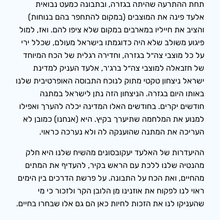
תחת ההתרעה שהיתה בגזרה, ובתבונה כמעט נבואית
אלעד פינה את המוצבים (במקום להתחפר בהם בנוחות)
והציב את חייליו במארבים במקום שלא ציפו להם. ואז, למול
פיגוע משולב שלא היה כדוגמתו בישראל מעולם, שכלל ירי
על כל מוצבי צה״ל בגזרה, וחדירה רגלית של הכח המיוחד
של חזבאלה למוצבי צה״ל ברג׳ר, אלעד העניק למדינת
ישראל ניצחון טקטי מתוק לנוכח התבוסה האופרטיבית שלנו
באותו היום בגזרה. הניצחון הזה נתן לישראל במתנה
חודשים יקרים. בחודשים האלו המדינה יכלה להערך ואפילו
למנוע את המלחמה שתיערך בקיץ. היא (אנחנו) כמובן לא
העריכה את המתנה שהוענקה לה ולא נערכה כראוי.
ההיעדרות של האלעד יעקובסונים מהשיח שלנו היא חלק
מהנטיה שלנו ללכת עם הראש בקיר, להעדיף את המתים
מהחיים, ואת הכח על התבונה. על פרשת הדרכים בין הימים
ראוי לנו לפקוח את אוזנינו מן הלובן הקר ולזכור כי מי
שהעניקו לנו את הזכות לחיות כאן הם גם אלו שבחרו בחיים.