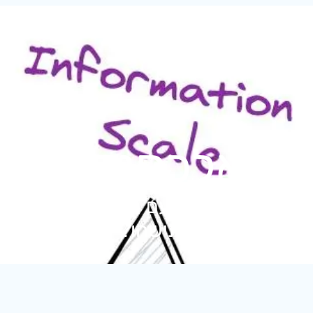
ת:
אלכסנדר לור
 יצליח להתמודד עם הצפת המידע או ש
מתישהו?