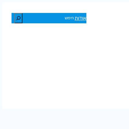
חיפוש
אודות
יא
הוא ינתק מגע