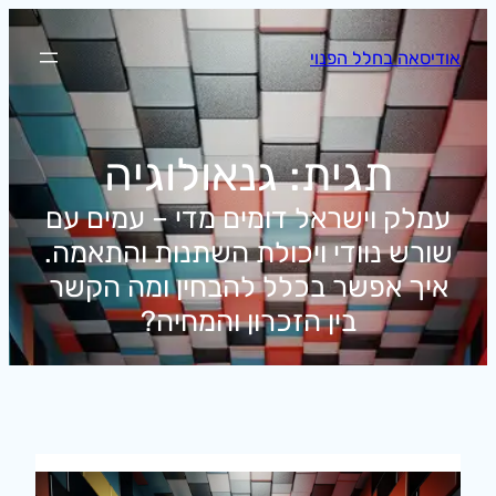
לדלג
לתוכן
אודיסאה בחלל הפנוי
תגית:
גנאולוגיה
עמלק וישראל דומים מדי – עמים עם
שורש נוודי ויכולת השתנות והתאמה.
איך אפשר בכלל להבחין ומה הקשר
בין הזכרון והמחיה?