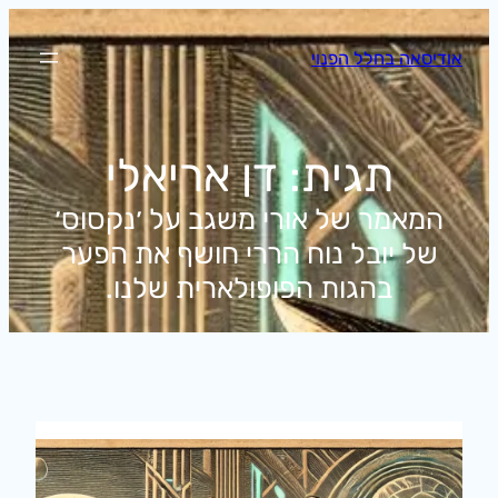
לדלג
לתוכן
אודיסאה בחלל הפנוי
תגית:
דן אריאלי
המאמר של אורי משגב על ׳נקסוס׳
של יובל נוח הררי חושף את הפער
בהגות הפופולארית שלנו.