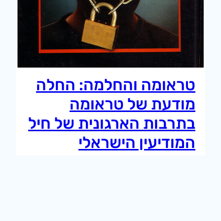
טראומה והחלמה: החלה
מודעת של טראומה
בתרבות הארגונית של חיל
המודיעין הישראלי
והשלכותיה
מאמר על הטראומה הארגונית של אמ״ן בעקבות
מלחמת יום הכיפורים וכיצד היא מועברת מדור לדור
על ידי תרגילים.
27 בספטמבר 2011