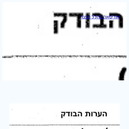
לדלג
לתוכן
אודיסאה בחלל הפנוי
תגית:
מרטין בובר
קורס של שלום רוזנברג על עמנואל
לוינס ופרנץ רוזנצווייג