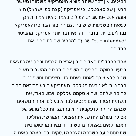
המילים. אין דבר שיותר מוציא האמריקאי משלוותו מאשר
הרעיון של סאבטקט, כי אמריקה (קצת כמו ישראל) היא
אומה אנטי-פרשנית. המילים באמריקאית אמורות רק
לשאת המשמעות שיש בהן. גם ההומור הבריטי והאמריקאי
נבדלים בדיוק בדבר הזה. אין דבר יותר אמריקני מהביטוי
״pun intended״ שנועד להבהיר שכולם הבינו את
הבדיחה.
אחד ההבדלים האדירים בין ארצות הברית ובריטניה נמצאים
ברעיון החוקה. הבריטים משמרים תרבות ממשלית מאות
שנים ללא צורך לאחוז באחת כזו. היציבות והשמרנות
הבריטית לא נובעת מטקסט. האמריקאים לעומת זאת חבים
לחוקה שלהם, שהיא טקסט אקלקטי ויבש מאוד, את
תשתית הסדר שהם מנסים לברוא בעולם. אחד הנושאים
שבהם החוקה כן עקבית היא בהתנגדות לכל מושג של
אצולה בעולם החדש. את האצולה המורשת החליפו
האמריקאים באצולה נרכשת – דינמיות מריטוקרטית
שמבוססת על השכלה והצלחה עסקית. לכן האמריקאים היו