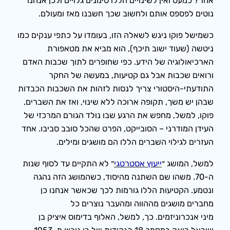
אחר? כמעט ואין לשינויים הללו סימנים גלויים ולכן אנחנו
נוטים לפספס אותם ולחשוב שכך חשבנו מאז ומעולם.
כשמישל פוקו ניגש לשאלה הזו, בעומדו על כתפי ענקים כמו
ניטשה (שעוד ישוב תיכף), הוא מביא את מטאפורת
הארכיאולוגיה של הידע. כפי שחופרים לתוך שכבות האדם
ורואים שכבות אבל גם קטיעות, במעשה של החקר
התודעתי-היסטורי צריך לנסות לזהות את השכבות הכבדות
שבהן יש משך, תקופה ארוכה ללא שינוי, ואז את השברים.
פוקו, למשל, מחפש את הרגע שבו נולד הגורם המרכזי של
העידן המודרני – הסובייקט, הפרט שהכל סובב סביבו. אחד
העזרים לגילוי השברים הללו הם מושגים ומילים.
למשל, המושג ״
ייעוץ אסטרטגי
״ לא התקיים עד לסוף שנות
ה-70. משהו שם השתנה מהיסוד, כשהמושג הזה נהגה
ונטמע. הקטיעות הללו גורמות לכך שכאשר אנחנו כן
מחברים מושגים מההווה ומהעבר נוצרים כל
מיני אנכרוניזמים. כך, למשל, האלוף בדימוס איציק בן