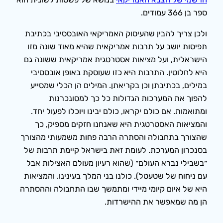
ספר בן 366 עמודים.
ולכן צריך להבין שהעיסוק האמריקאי האובססיבי בכתיבת
תפיסות יושב על תרבות אמריקאית שהיא מאוד שונה מזו
הישראלית, ועל מציאות אסטרטגית אמריקאית ששונה גם
היא לחלוטין. התרבות היא כזו שעוסקת באופן אובססיבי
במילים, בכתיבתן וכן בקריאתן. המילים הן הכלי שמסייע
להפוך את המערכות הגדולות כל כך למסונכרנות
ומתואמות. אם כולם יקראו, כולם יבינו ויוכלו לפעול יחד.
והמציאות האסטרטגית היא שאנחנו חזקים מספיק, כך
שהצורך בתחבולה והסתרה הרבה פחות משמעותי מהצורך
בסנכרון המערכת. לעומת זאת בישראל קיימת תרבות של
״בשבילי נברא העולם״ (שהוא רעיון מעולם האצילות אבל
עם ניחוח של שטעטל). כולנו בני המלך בעינינו. והמציאות
היא של איום קיומי מיידי ומתמשך שבו התחבולה וההסתרה
הן מה שמאפשר את ההישרדות.