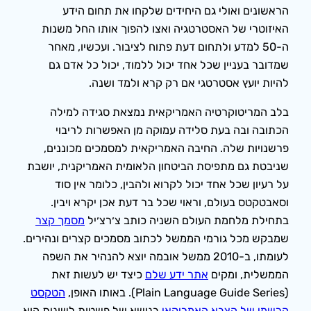
הראשונים ואולי גם היחידים שלקחו את תחום הידע
האיזוטרי של האסטרטגיה ואצו להפוך אותו החל משנות
ה-50 למדע ולתחום דעת פתוח לציבור. ועכשיו, מאחר
שמדובר בעניין שכל אחד יכול ללמוד, יכול כל אדם גם
להיות יועץ אסטרטגי אם רק קרא ולמד ושנה.
בלב המריטוקרטיה האמריקאית נמצאת סגידה למילה
הכתובה ובה בעת סלידה עמוקה מן האפשרות לריבוי
פרשנויות שלה. החיבה האמריקאית למסמכים מכוננים,
שניבטת גם מתפיסת הביטחון הלאומית האמריקנית, יושבת
על רעיון שכל אחד יכול לקרוא ולהבין, כלומר אין סוד
וסאבטקטס בעולם, וראוי שכל בר דעת אכן יקרא ויבין.
בתחילת מלחמת העולם השניה כותב צ׳רצ׳יל
מסמך קצר
שמבקש מכל גורמי הממשל לכתוב מסמכים קצרים ונהירים.
לעומתו, ב-2010 ממשל אובמה יוצא להנהיר את השפה
הממשלית, ומקים
אתר ידע שלם
כיצד יש לעשות זאת
(Plain Language Guide Series). באותו האופן,
הטקסט
הרשמי של הצבא האמריקאי
בנושא של פשטות לשונית הוא