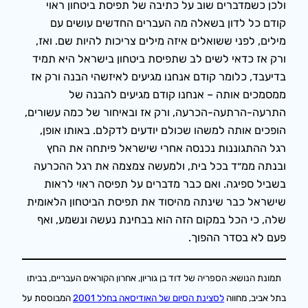
ולכן כשמדברים שוב על כתיבה של תפיסת ביטחון ראוי
קודם כל לדון בשאלה מה העברים החדשים עושים עם
מילים, לפני ששואלים איזה מילים צריכות להיות שם. ואז,
ורק אז כדאי לשים לב שתפיסת ביטחון בישראל היא תמיד
בדיעבד, כלומר קודם אנחנו מגיעים לאיזשהי הבנה ורק אז
ממסמכים אותה – אנחנו קודם מגיעים להבנה של
התרעה-הרתעה-הכרעה, ורק אז ובאיחור של כמה עשורים,
הופכים אותה למשהו שכולם יודעים לדקלם. באותו אופן,
רגל ההתגוננות נכנסה אחרי שישראל פיתחה את החץ
ובנתה ממ״ד בכל בית, ולמעשה צמצמה את רגל ההכרעה
בשביל ספיגה. ואם כבר מדברים על תפיסה ראוי לראות
שישראל כבר שינתה מהיסוד את תפיסת הביטחון הלאומית
שלה, כי הכל במקום הזה הוא בבחינת נעשה ונשמע, ואף
פעם לא בסדר ההפוך.
תמונת הנושא: הספריה של דוד בן גוריון, אחרון הקוראים העבריים, בביתו
בתל אביב, מחווה
לסצינת הסיום של האודיסאה בחלל 2001
המבוססת על