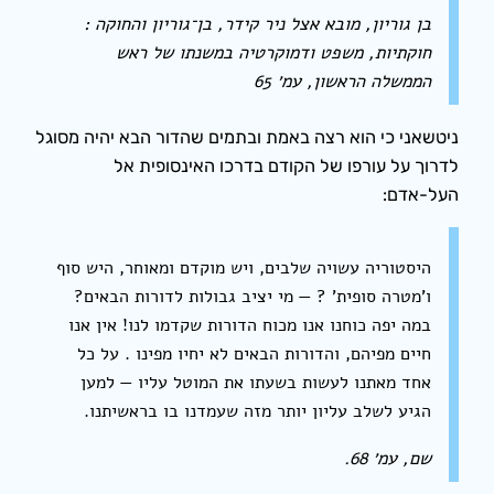
בן גוריון, מובא אצל ניר קידר, בן־גוריון והחוקה :
חוקתיות, משפט ודמוקרטיה במשנתו של ראש
הממשלה הראשון, עמ׳ 65
ניטשאני כי הוא רצה באמת ובתמים שהדור הבא יהיה מסוגל
לדרוך על עורפו של הקודם בדרכו האינסופית אל
העל-אדם:
היסטוריה עשויה שלבים, ויש מוקדם ומאוחר, היש סוף
ו’מטרה סופית’ ? — מי יציב גבולות לדורות הבאים?
במה יפה כוחנו אנו מכוח הדורות שקדמו לנו! אין אנו
חיים מפיהם, והדורות הבאים לא יחיו מפינו . על כל
אחד מאתנו לעשות בשעתו את המוטל עליו — למען
הגיע לשלב עליון יותר מזה שעמדנו בו בראשיתנו.
שם, עמ׳ 68.