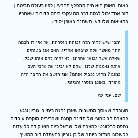
באותו האופן הוא היה מתפלץ מהרעיון לפיו בעולם הביטחון
דור אחד יכול לנסח דבר מה עקבי ביחס לדורות שאחריו
במציאות שלוודאי תשתנה באופן יסודי:
יתכן שיש לדור הזה זכויות מוסריות, אך אין לו חֹכמה
יותר מאשר אלה שיבואו אחריו. האם אנו בטוחים
שאלה אשר יבואו אחרינו, לא יהיה להם אותו שכל,
אותה נאמנות שלנו, שהם לא יבינו את ערכי העם
כמונו? מדוע נכבול אותם? אני חושב את הדבר הזה
מופרך. באופן מוסרי והגיוני .
שם, עמ׳ 70
העובדה שאוסף מחשבות שאכן נהגה בימי בן גוריון ונגע
למצבה הביטחוני של מדינה קטנה ושברירית מוקפת עובדים
נתפס כרלוונטי למצבה של ישראל כיום הוא קודם כל עדות
לכשלונו הגדול ביותר של בן גוריון בהעמדת דור ממשיך