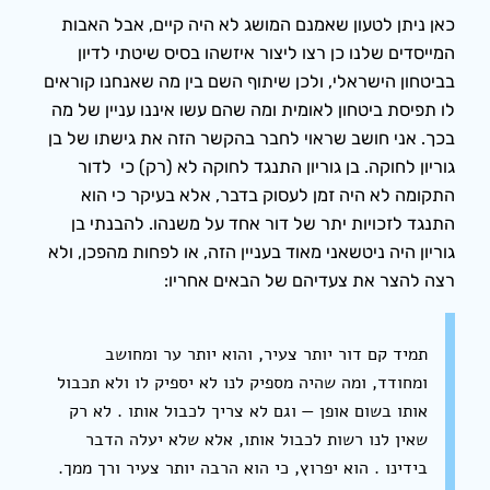
כאן ניתן לטעון שאמנם המושג לא היה קיים, אבל האבות
המייסדים שלנו כן רצו ליצור איזשהו בסיס שיטתי לדיון
בביטחון הישראלי, ולכן שיתוף השם בין מה שאנחנו קוראים
לו תפיסת ביטחון לאומית ומה שהם עשו איננו עניין של מה
בכך. אני חושב שראוי לחבר בהקשר הזה את גישתו של בן
גוריון לחוקה. בן גוריון התנגד לחוקה לא (רק) כי לדור
התקומה לא היה זמן לעסוק בדבר, אלא בעיקר כי הוא
התנגד לזכויות יתר של דור אחד על משנהו. להבנתי בן
גוריון היה ניטשאני מאוד בעניין הזה, או לפחות מהפכן, ולא
רצה להצר את צעדיהם של הבאים אחריו:
תמיד קם דור יותר צעיר, והוא יותר ער ומחושב
ומחודד, ומה שהיה מספיק לנו לא יספיק לו ולא תכבול
אותו בשום אופן — וגם לא צריך לכבול אותו . לא רק
שאין לנו רשות לכבול אותו, אלא שלא יעלה הדבר
בידינו . הוא יפרוץ, כי הוא הרבה יותר צעיר ורך ממך.