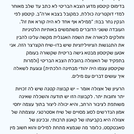
בדימוס קיטסון מדוע הצבא הבריטי לא כתב עד שלב מאוחר
למדי דוקטרינה כוללת, כמקובל בצבא ארה”ב. קיטסון לפי
הנקין נחר בבוז: “ממילא אף אחד לא היה קורא את זה”.
העובדה ששני הדוברים משתמשים באותיות הלטיניות
וחולקים לכאורה את השפה האנגלית מקשה עלינו להבין
את התנגשות הציוויליזציות שיש בדו-שיח הקצרצר הזה. אני
אטען שקיטסון מבטא גישה בריטית שקשורה בעומק
בתפקיד של האצולה בהובלת הצבא הבריטי (ולמרות
שקיטסון עצמו היה יהודי מבחינה הלכתית) ונוגעת לשאלה
איך עושים דברים עם מילים.
הרעיון של אצולה אומר – יש קבוצה קטנה שיש לה זכויות
יתר וחובות יתר. לקבוצה הזו יש תודעה והשכלה שאינה
משותפת לציבור הרחב, והיא יכולה ליצור בתוך עצמה יחסי
אמון הנדרשים לסוג מסויים של שיח אסטרטגי. עוצמתה של
אצולה היא בקביעתו של קאנון תרבותי, ובכינון של
סאבטקסט, כלומר מה שנמצא מתחת למילים והוא חשוב מין