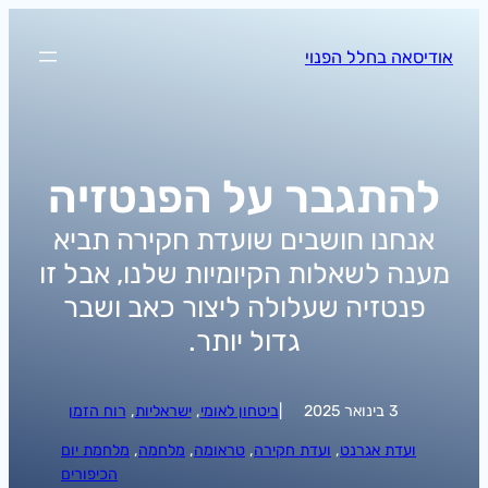
לדלג
לתוכן
אודיסאה בחלל הפנוי
להתגבר על הפנטזיה
אנחנו חושבים שועדת חקירה תביא
מענה לשאלות הקיומיות שלנו, אבל זו
פנטזיה שעלולה ליצור כאב ושבר
גדול יותר.
3 בינואר 2025
|
ביטחון לאומי
, 
ישראליות
, 
רוח הזמן
ועדת אגרנט
, 
ועדת חקירה
, 
טראומה
, 
מלחמה
, 
מלחמת יום
הכיפורים