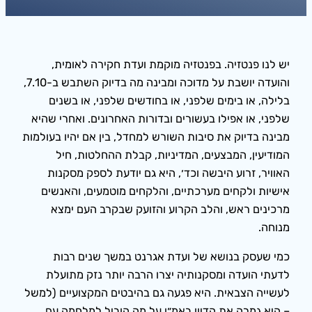
יש לנו פנטזיה. בפנטזיה מוקמת ועדת חקירה לאומית,
והועדה יושבת על מדוכה ומבינה מה בדיוק השתבש ב-7.10,
בלילה, או בימים שלפני, או בחודשים שלפני, או בשנים
שלפני, או אפילו בעשורים ובדורות האחרונים. ואחרי שהיא
מבינה בדיוק את סיבות השורש למחדל, בין אם יהיו בעולמות
המודיעין, המבצעים, המדיניות, קבלת ההחלטות, חיל
האוויר, זרוע היבשה וכד׳, היא גם יודעת לספק מסקנות
אישיות ולקחים מערכתיים, והלקחים מוטמעים, והאנשים
מרכינים ראש, והלב הקרוע והזועק שבקרב העם ימצא
מנוחה.
כמי שעסק בנושא של ועדת אגרנט במשך שנים רבות
לדעתי הועדה ומסקנותיה יצרו הרבה יותר נזק מתועלת
לעשייה הצבאית. היא פגעה גם בהיבטים המקצועיים (למשל
– היא גמרה את הדיון באמ״ן על מה הוביל למלחמה עם