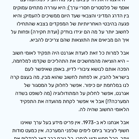
אוסף של פלסטרים חסרי ערך); היא עוררה מתחים עמוקים
בין הדרג המדיני והצבאי שעד היום ממשיכים להעמיק; והיא
פגעה בהיבטי האחריותיות של המפקדים בצבא שהתחילו
לחשוב יותר על מה הם יגידו בוח״ק (ועדת חקירה) ופחות על
איך הם מביאים את התוצאות שהם צריכים להביא.
אבל למרות כל זאת לועדת אגרנט היה תפקיד לאומי חשוב
– היא הוציאה מהמחשכים את התהליכים שקדמו למלחמה,
הפכה אותם לנושא ציבורי לדיון, באופן שאיפשר לעם
בישראל להבין, או לפחות לחשוב שהוא מבין, מה בעצם קרה
לנו במלחמת יום כיפור. אפשר לחלוק על המסגור של
אגרנט, אפשר לחלוק על המתודולוגיה (מה לשופט בשדה
המערכה?!) אבל אי אפשר לקחת מהועדה את התפקיד
הלאומי החשוב שהיה לה.
אבל אנחנו לא ב-1973. אין פריט מידע בעל ערך שאינו
חשוף לציבור ביחס לימים שלפני המערכה. אין כמעט סודות
יותר. הכל ממש ידוע לגמרי. כל גורם כבר דאג להדליף את