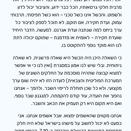
מרבית חלקי גרסאותיו, הכל כבר ידוע, והציבור יכול לדון
ולשפוט. והכשל אינו כשל טכני – הוא כשל תפיסתי, תרבותי
עמוק. ועדת חקירה, אם תוקם, לא תוכל לספק לציבור כל
ערך ביחס למה שנתנה ועדת אגרנט. למעשה, הדבר היחיד
שועדת חקירה – לאומית או מזדמנת – שתוקם יכולה לתת
לנו הוא מוקד נוסף להתקוטט בו.
כי השאלה היכן היה הכשל היא שאלה פרשנית, לא שאלה
ניתוחית. ובלי שיש לנו אמון במסגרת (ואין לנו כי אי אפשר
למצוא קבוצה שתהיה מוסכמת על החלקים השונים של
המערכת הפוליטית והצבאית) לועדה הזו לא יהיה שום ערך
מקצועי, ולא כל שכן תוחלת לריפוי השבר. ולהפך – אנחנו
נהפוך את הועדה, עוד קודם להקמתה, למנגנון שבר נוסף,
ואם היא תקום היא רק תעמיק את הכאב והשבר.
אנחנו מקווים שהאשמים ימצאו. אבל אשמים אנחנו. אני
כמעט לא יכול לחשוב על מישהו בישראל שלא היה חלק
מתפיסת המציאות הכושלת שקרסה ב-7.10. הריפוי מתוך