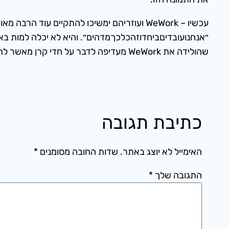
״אנחנועובדיםביחדוזהכלכךמדהים״. והיא לא יכלה למות באו
שהולידה את WeWork מעדיפה לדבר על חדי קרן מאשר לתקן כאחד שחלה, כאחד שהבריא, שיבריא.
כתיבת תגובה
האימייל לא יוצג באתר.
שדות החובה מסומנים
*
התגובה שלך
*