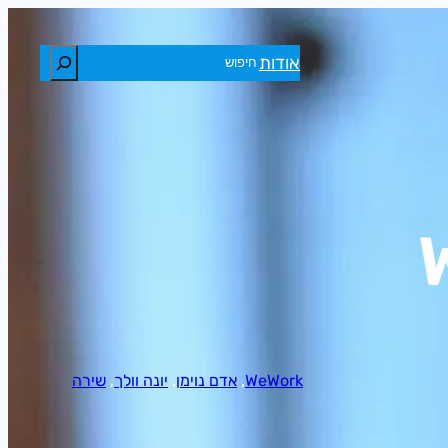
חיפוש
אודות
WeWork
, 
אדם נוימן
, 
יונה וולך
, 
שירה