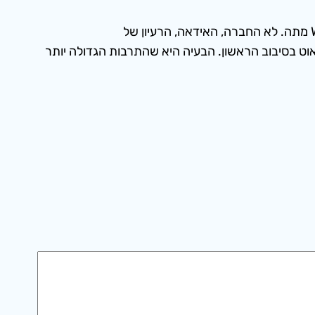
עכשיו – WeWork ועוזריהם ימשיכו להתקיים עוד הרבה מאוד זמן כי אנשים צריכים מקום לשבת בו. אבל במידה רבה WeWork מתה. לא החברה, האידאה, הרעיון של
אוט בסיבוב הראשון. הבעיה היא שהתרבות הגדולה יותר