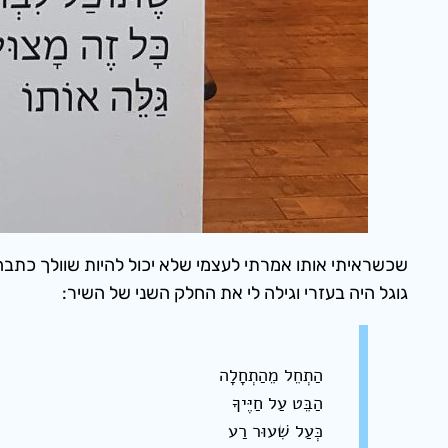
שכשראיתי אותו אמרתי לעצמי שלא יכול להיות שוולך כתבה
גוגל היה בעזרי וגילה לי את החלק השני של השיר:
הַתְחֵל מֵהַתְחָלָה
הַבֵּט עַל חַיֶּיךָ
כְּעַל שִׁעוּר רַע