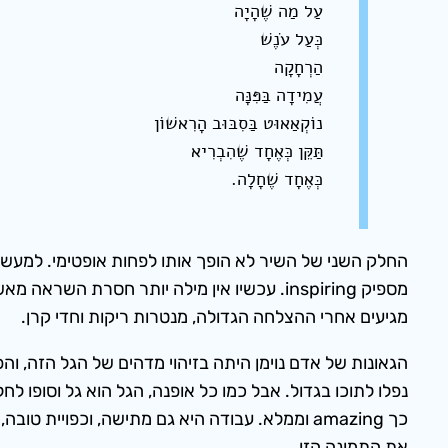
עַל מַה שֶׁהָיָה
כְּעַל עֹנֶשׁ
הַרְחָקָה
עֲמִידָה בַּפִּנָּה
נוֹקְאַאוּט בַּסִבּוּב הָרִאשׁוֹן
תַּקֵּן כְּאֶחָד שֶׁהִבְרִיא
כְּאֶחָד שֶׁחָלָה.
החלק השני של השיר לא הופך אותו לפחות אופטימי. למעש
מגיעים אחרי ההצלחה הגדולה, מנטרות ריקות וחדי קרן.
כך amazing וממלא. עבודה היא גם מתישה, וכפוי
את התמונה הזו.