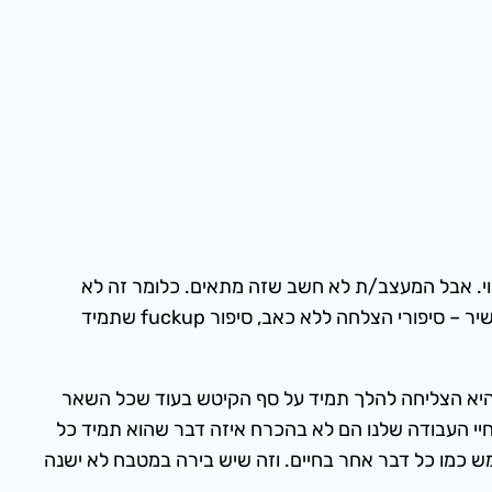
וי. אבל המעצב/ת לא חשב שזה מתאים. כלומר זה לא
מספיק inspiring. עכשיו אין מילה יותר חסרת השראה מאשר השימוש הנוכחי במילה השראה שעושה בדיוק את מה שעשו לשיר – סיפורי הצלחה ללא כאב, סיפור fuckup שתמיד
, והפיכה שלו למיזם עסקי מרהיב. WeWork היתה גם הכי טובה בזה. היא הצליחה להלך תמיד על סף הקיטש בעוד שכל השאר
ה רבה WeWork עצמה היתה זו שמיצתה אותו עד תום. חיי העבודה שלנו הם לא בהכרח איזה דבר שהוא תמיד כל
ן. ממש כמו כל דבר אחר בחיים. וזה שיש בירה במטבח לא ישנה