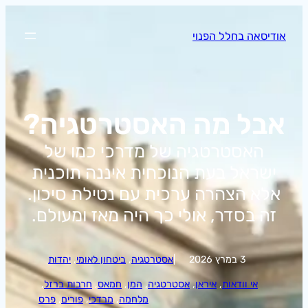
לדלג
לתוכן
אודיסאה בחלל הפנוי
אבל מה האסטרטגיה?
האסטרטגיה של מדרכי כמו של
ישראל בעת הנוכחית איננה תוכנית
אלא הצהרה ערכית עם נטילת סיכון.
זה בסדר, אולי כך היה מאז ומעולם.
3 במרץ 2026
|
אסטרטגיה
, 
ביטחון לאומי
, 
יהדות
אי וודאות
, 
איראן
, 
אסטרטגיה
, 
המן
, 
חמאס
, 
חרבות ברזל
, 
מלחמה
, 
מרדכי
, 
פורים
, 
פרס