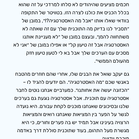
חכמים מציעים שהיהודים לא סלחו למרדכי על זה שהוא
בכלל הכניס את כולנו לצרה הזו. בטוויטר של התקופה
בוודאי שאלו אותו ״אבל מה האסטרטגיה?!״, במובן של
״תסביר לנו בדיוק מה התוכנית שלך עם זה שאתה לא
משתחווה להמן״, ובעצם במובן של ״לא מעניינת אותנו
האסטרטגיה אבל זה טיעון קל״ או אפילו במובן של ״אני לא
מסכים עם הערכים שלך אבל בא לי לטעון טיעון חזק
מהעולם הממשי״.
גם יעקב שואל את הבנים שלו, אחרי שהם חוזרים מהטבח
באנשי שכם ״מה האסטרטגיה״. הם יודעים להגיד לו –
״הכזונה יעשה את אחותנו״. כמערביים אנחנו נוטים לחבר
אסטרטגיה עם תוכנית. אבל אסטרטגיה נוגעת גם בערכים
שלנו ובסיכונים שאנחנו מוכנים לקחת עבורם. היא נועדה
לגשר על הפער בין המציאות שאנחנו רואים והמציאות
הרצויה בעינינו אבל תמיד יש בה פערים וחורים, כי היא
מגשרת מעל התהום, בעוד שתוכנית סוללת דרך באדמה
מוכרת וידועה.