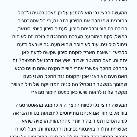
המעשה הרציונלי הוא להמנע על כן מאסטרטגיה ולדבוק
בתוכנית שמנהלת את הסיכון בתבונה, כי כל אסטרטגיה
כרוכה בהימור ובלקיחת סיכון, לעתים סיכון קיומי. סנואר,
למשל, לקח הימור על מערכת ההתנגדות כולה. זה לא היה
ניהול סיכונים. עוד לא הוכח שהוא טעה. גם ישראל ב״עם
כלביא״ ו״שאגת הארי״ לוקחת סיכון שקשה לדעת לאן
יתהווה. האם המשטר ישרוד ויאיץ את דרכו אל הפצצה? זה
בהחלט מהלך אפשרי אחרי חוויית הקצה שהם חווים כרגע.
האם העם האיראני אכן יתקומם נגד החלק השני בעם
שתומך במשטר הנוכחי? התוכנית המדוייקת של חיל האוויר
מקשה עלינו לראות שיש כאן כמעט הימור סנוארי.
המעשה הרציונלי לטווח הקצר הוא להמנע מהאסטרטגיה,
בוודאי. בייחוד אם אנחנו מתייחסים לתוצאות בטווח הנראה
לעין. הסיכון תמיד בהיר יותר מההתהוות הרצויה שהיא
אפשרית ותלויה באינסוף נסיבות והתפתחויות. אבל לטווח
הארוך המחיר כבד מאד. אי לקיחת סיכון למול איום על ערכי